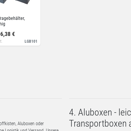
ragebehälter,
hig
6,38 €
t.
LGB101
4. Aluboxen - lei
Transportboxen 
offkisten, Aluboxen oder
erne Logistik und Versand. Unsere