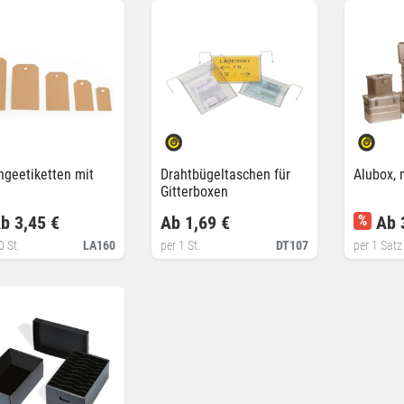
geetiketten mit
Drahtbügeltaschen für
Alubox, 
Gitterboxen
b 3,45 €
Ab 1,69 €
%
Ab 
0 St.
LA160
per 1 St.
DT107
per 1 Satz