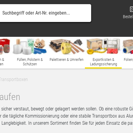
Bestel
n &
Füllen, Polstern &
Palettieren & Umreifen
Exportkisten &
Folien
en
Schützen
Ladungssicherung
Transportboxen
kaufen
sicher verstaut, bewegt oder gelagert werden sollen. Ob eine robuste Gi
r die tägliche Kommissionierung oder eine stabile Transportbox aus Alu
 Langlebigkeit. In unserem Sortiment finden Sie für jeden Einsatz die p