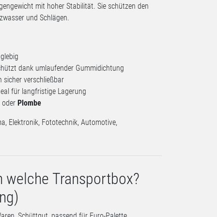
engewicht mit hoher Stabilität. Sie schützen den
itzwasser und Schlägen.
glebig
chützt dank umlaufender Gummidichtung
 sicher verschließbar
deal für langfristige Lagerung
oder
Plombe
a, Elektronik, Fototechnik, Automotive,
h welche Transportbox?
ung)
ren, Schüttgut, passend für Euro-Palette