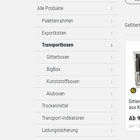
Alle Produkte
Palettenrahmen
Gefilte
Exportkisten
Transportboxen
Gitterboxen
BigBox
Kunststoffboxen
Aluboxen
Gitte
Trockenmittel
aus K
Ab 9
Transport-Indikatoren
per 1 S
Ladungssicherung