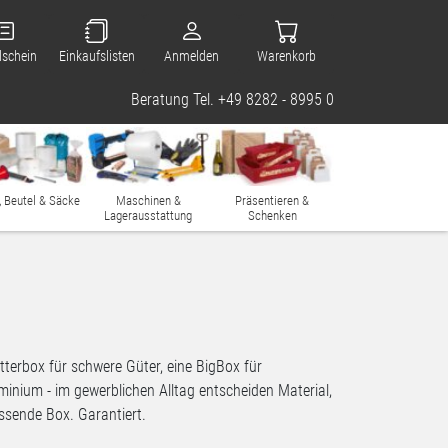
lschein
Einkaufslisten
Anmelden
Warenkorb
Beratung Tel. +49 8282 - 8995 0
, Beutel & Säcke
Maschinen &
Präsentieren &
Lagerausstattung
Schenken
tterbox für schwere Güter, eine BigBox für
minium - im gewerblichen Alltag entscheiden Material,
assende Box. Garantiert.