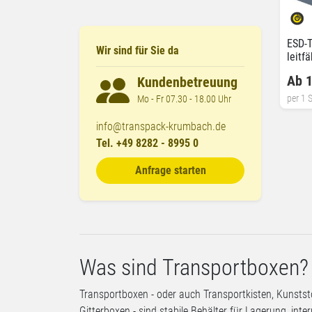
ESD-T
Wir sind für Sie da
leitfä
Ab 1
Kundenbetreuung
per 1 S
Mo - Fr 07.30 - 18.00 Uhr
info@transpack-krumbach.de
Tel. +49 8282 - 8995 0
Anfrage starten
Was sind Transportboxen?
Transportboxen - oder auch Transportkisten, Kunstst
Gitterboxen - sind stabile Behälter für Lagerung, int