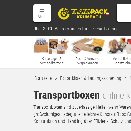
Menü
Über 8.000 Verpackungen für Geschäftskunden.
Kartonagen &
Post- & Versand-
Verschließe
Versandkartons
verpackungen
Kennzeichn
Startseite
Exportkisten & Ladungssicherung
Transportboxen
online 
Transportboxen sind zuverlässige Helfer, wenn Waren 
großvolumiges Ladegut, eine leichte Kunststoffbox fü
Konstruktion und Handling über Effizienz, Schutz und