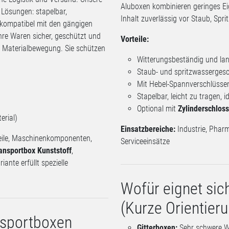
Aluboxen kombinieren geringes Eig
 Lösungen: stapelbar,
Inhalt zuverlässig vor Staub, Spr
 kompatibel mit den gängigen
Ihre Waren sicher, geschützt und
Vorteile:
en Materialbewegung. Sie schützen
Witterungsbeständig und lan
Staub- und spritzwasserges
Mit Hebel-Spannverschlüssen
Stapelbar, leicht zu tragen, i
Optional mit
Zylinderschloss
erial)
Einsatzbereiche:
Industrie, Pharm
uteile, Maschinenkomponenten,
Serviceeinsätze
ansportbox Kunststoff
,
riante erfüllt spezielle
Wofür eignet sic
(Kurze Orientier
nsportboxen
Gitterboxen:
Sehr schwere Wa