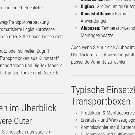
BigBox:
Großvolumige Güter,
n und innerbetriebliche
Kunststoffboxen:
Kommissioni
Anwendungen
weg-Transportverpackung
Aluboxen:
Temperaturwechsel
tomatisierte Logistikprozesse
Montageeinsätze
xen oder Gitterboxen lassen sich
Auch wenn Sie nur eine Alubox im 
tz oder schnellen Zugriff
Überblick für alle Anwendungsfälle
Transportboxen aus Kunststoff
passende Variante zu wählen.
nsportboxen und BigBox-Modelle
f-Transportboxen mit Deckel für
Typische Einsatz
Transportboxen
en im Überblick
Produktion & Montageberei
were Güter
Ersatzteil- und Werkzeuglogi
Kommissionierung & Lagerh
d. Sie bestehen aus stabilem
E-Commerce und Fulfillment