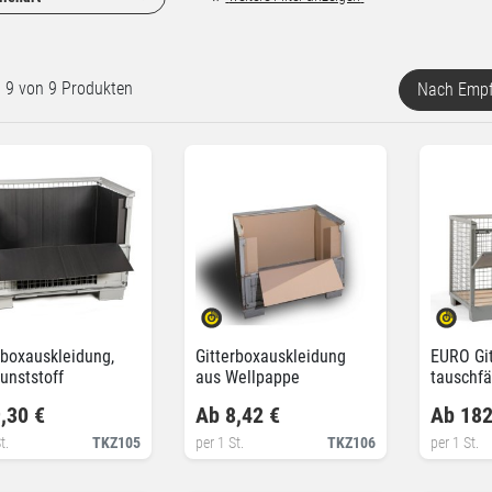
rt 9 von 9 Produkten
Nach Empf
rboxauskleidung,
Gitterboxauskleidung
EURO Git
unststoff
aus Wellpappe
tauschfä
,30 €
Ab 8,42 €
Ab 182
t.
TKZ105
per 1 St.
TKZ106
per 1 St.