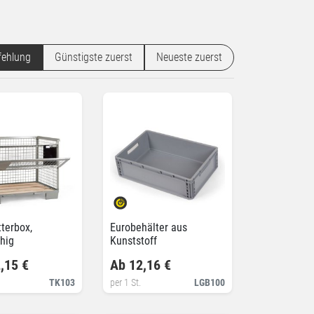
ehlung
Günstigste zuerst
Neueste zuerst
terbox,
Eurobehälter aus
hig
Kunststoff
,15 €
Ab 12,16 €
TK103
per 1 St.
LGB100