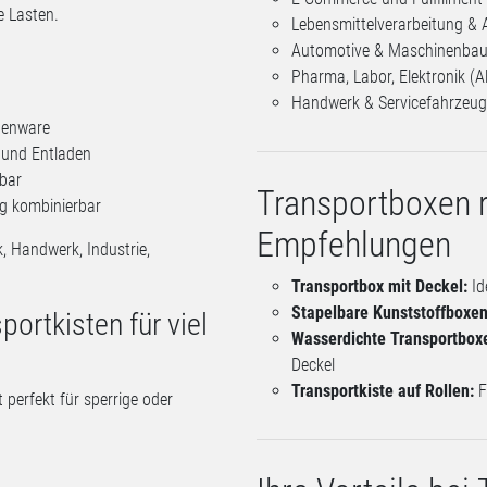
e Lasten.
Lebensmittelverarbeitung & 
Automotive & Maschinenbau 
Pharma, Labor, Elektronik (
Handwerk & Servicefahrzeu
ttenware
 und Entladen
bar
Transportboxen r
ng kombinierbar
Empfehlungen
, Handwerk, Industrie,
Transportbox mit Deckel:
Id
Stapelbare Kunststoffboxen
ortkisten für viel
Wasserdichte Transportbox
Deckel
Transportkiste auf Rollen:
F
perfekt für sperrige oder