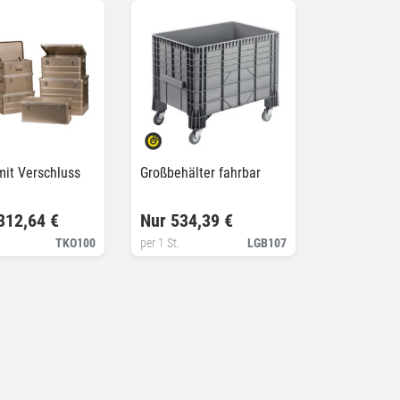
mit Verschluss
Großbehälter fahrbar
312,64 €
Nur 534,39 €
TKO100
per 1 St.
LGB107