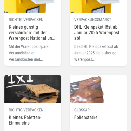
getauscht werden kann.
RICHTIG VERPACKEN
VERPACKUNGSMARKT
Kleines günstig
DHL Kleinpaket löst ab
verschicken: mit der
Januar 2025 Warenpost
Warenpost National und
ab!
International
Mit der Warenpost sparen
Das DHL Kleinpaket löst ab
Versandhändler
Januar 2025 die bisherige
Versandkosten und
Warenpost
verschicken kostengünstig
ab.Versandhändler
ihre Waren und Güter.
verschicken dann kleine Ware
national mit dem günstigen
Paketformat.
RICHTIG VERPACKEN
GLOSSAR
Kleines Paletten-
Folienstärke
Einmaleins