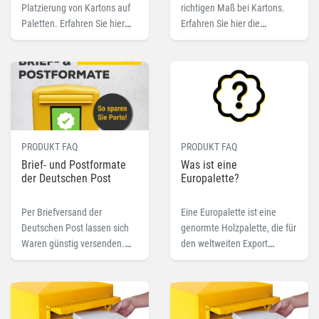
Platzierung von Kartons auf
richtigen Maß bei Kartons.
Paletten. Erfahren Sie hier
Erfahren Sie hier die
mehr zur Anwendung einer
wichtigen Parameter zur
einfachen Formel.
Angabe des korrekten Innen-
oder Außenmaßes.
PRODUKT FAQ
PRODUKT FAQ
Brief- und Postformate
Was ist eine
der Deutschen Post
Europalette?
Per Briefversand der
Eine Europalette ist eine
Deutschen Post lassen sich
genormte Holzpalette, die für
Waren günstig versenden.
den weltweiten Export
Bei TransPack-Krumbach
eingesetzt wird. Das
finden Sie alle wichtigen
Besondere daran ist, dass Sie
Infos und passende Produkte
aufgrund der einheitlichen
Maße und Bestandteile