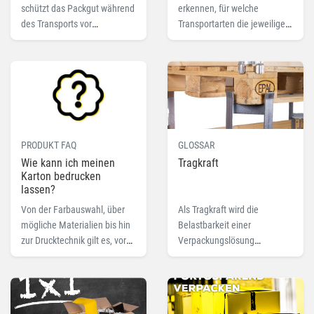
schützt das Packgut während
erkennen, für welche
des Transports vor
Transportarten die jeweilige
Erschütterungen und Stößen.
Palette optimiert ist. Lesen
TransPack-Krumbach zeigt,
Sie hier mehr zu dem
worauf zu achten ist.
Fachbegriff Palettenformat.
PRODUKT FAQ
GLOSSAR
Wie kann ich meinen
Tragkraft
Karton bedrucken
lassen?
Von der Farbauswahl, über
Als Tragkraft wird die
mögliche Materialien bis hin
Belastbarkeit einer
zur Drucktechnik gilt es, vorab
Verpackungslösung
einige wichtige Fragen zu
bezeichnet, meistens bei
beantworten. Welche das
Paletten. Lesen Sie hier mehr
sind und welche
zu dem Fachbegriff Tragkraft.
Informationen wir von Ihnen