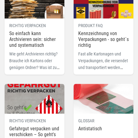
RICHTIG VERPACKEN
PRODUKT FAQ
So einfach kann
Kennzeichnung von
Archivieren sein: sicher
Verpackungen - so geht´s
und systematisch
richtig
Wie geht Archivieren richtig?
Fast alle Kartonagen und
Brauche ich Kartons oder
Verpackungen, die versendet
genügen Ordner? Was ist zu
und transportiert werden
beachten, welche Fristen
haben wichtige
gelten und wie kann ich
Informationen auf der
verhindern, dass Akten
Außenseite sichtbar
sinnlos im Archiv verstauben?
angegeben.
Wir beantworten diese
Fragen, helfen Ihnen, das
richtige Archivierungssystem
RICHTIG VERPACKEN
GLOSSAR
zu finden und geben Ihnen
Gefahrgut verpacken und
Antistatisch
hilfreiche Tipps fürs
verschicken – So geht's
Archivieren