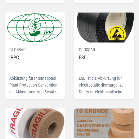
Sie hier mehr zu dem
Fachbegriff Gurtmaß
GLOSSAR
GLOSSAR
IPPC
ESD
Abkürzung für International
ESD ist die Abkürzung für
Plant Protection Convention,
electrostatic discharge, zu
ein Abkommen zum Schutz
Deutsch "elektrostatische
von Pflanzen gegen
Entladung". Lesen Sie hier
Schädlinge. Lesen Sie hier
mehr zu dem Fachbegriff
mehr zum Fachbegriff IPPC.
ESD.