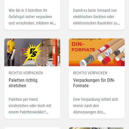
Wie Sie in 5 Schritten Ihr
Damit es beim Versand von
Gefahrgut sicher verpacken
elektrischen Geräten oder
und verschicken, erklären wir
elektronischen Bauteilen zu
Ihnen in diesem Blog-Beitrag.
keiner elektrostatischen
Aufladung kommt. Mehr zu
dem Thema Antistatisch.
RICHTIG VERPACKEN
RICHTIG VERPACKEN
Paletten richtig
Verpackungen für DIN-
stretchen
Formate
Paletten per Hand
Eine Verpackung richtet sich
einstretchen oder doch mit
immer nach den
einem Palettenwickler?
Abmessungen des
Beides hat Vor- und
Packgutes. Entspricht diese
Nachteile, wir helfen Ihnen
einer DIN-Norm, dann gibt es