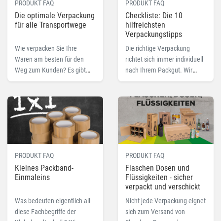
PRODUKT FAQ
PRODUKT FAQ
Die optimale Verpackung
Checkliste: Die 10
für alle Transportwege
hilfreichsten
Verpackungstipps
Wie verpacken Sie Ihre
Die richtige Verpackung
Waren am besten für den
richtet sich immer individuell
Weg zum Kunden? Es gibt
nach Ihrem Packgut. Wir
eine Vielzahl an
haben für Sie deshalb die 10
Transportmöglichkeiten, für
hilfreichsten
die es auch eine Vielzahl an
Verpackungstipps
Verpackungen gibt. Wir
zusammengestellt.
geben Ihnen mögliche
Verpackungen für Schiff,
Bahn, LKW und Flugzeug mit
PRODUKT FAQ
PRODUKT FAQ
an die Hand.
Kleines Packband-
Flaschen Dosen und
Einmaleins
Flüssigkeiten - sicher
verpackt und verschickt
Was bedeuten eigentlich all
Nicht jede Verpackung eignet
diese Fachbegriffe der
sich zum Versand von