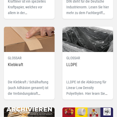
Kraftliner ist ein spezielles
DIN steht für die Deutsche
Kraftpapier, welches vor
Industrienorm. Lesen Sie hier
allem in der
mehr zu dem Fachbegriff
Wellpappenherstellung als
DIN-Format.
Deckschicht für Kartons
benutzt wird. Hier lesen Sie
mehr.
GLOSSAR
GLOSSAR
Klebkraft
LLDPE
Die Klebkraft / Schälhaftung
LLDPE ist die Abkürzung für
(auch Adhäsion genannt) ist
Linear Low Density
die Verbindungskraft
Polyethylen. Hier lesen Sie
zwischen Klebeband und
mehr zu dem Fachbegriff
Untergrund. Lesen Sie hier
LLDPE.
mehr zu dem Fachbegriff
Klebkraft.