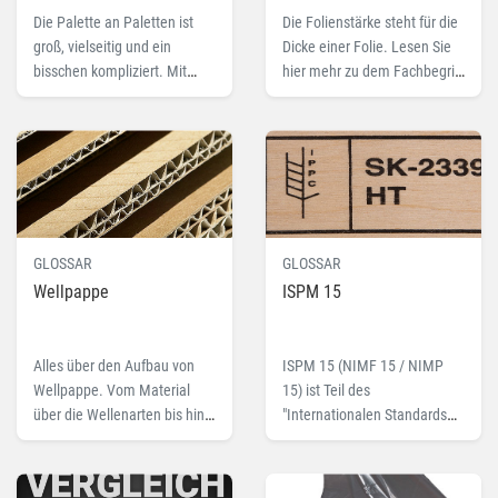
Die Palette an Paletten ist
Die Folienstärke steht für die
groß, vielseitig und ein
Dicke einer Folie. Lesen Sie
bisschen kompliziert. Mit
hier mehr zu dem Fachbegriff
unserem kleinen Paletten-
Folienstärke.
Einmaleins behalten Sie den
Überblick.
GLOSSAR
GLOSSAR
Wellpappe
ISPM 15
Alles über den Aufbau von
ISPM 15 (NIMF 15 / NIMP
Wellpappe. Vom Material
15) ist Teil des
über die Wellenarten bis hin
"Internationalen Standards
zu den Qualitätsmerkmalen.
für
Lesen Sie hier mehr zu dem
Pflanzenschutzmaßnahmen"
Fachbegriff Wellpappe.
und damit Bestandteil des