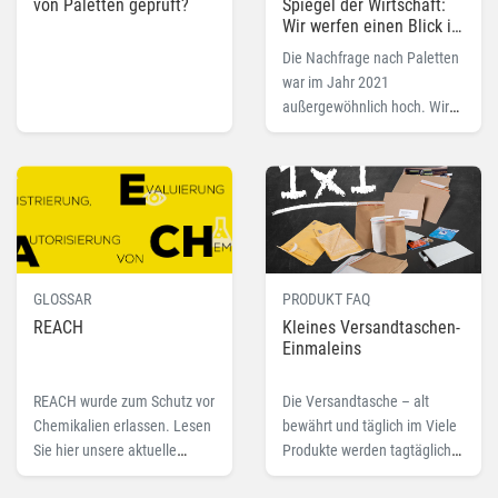
von Paletten geprüft?
Spiegel der Wirtschaft:
Wir werfen einen Blick in
die Zukunft!
Die Nachfrage nach Paletten
war im Jahr 2021
außergewöhnlich hoch. Wir
analysieren das Verhalten
und werfen einen Blick auf
den Verpackungsmarkt der
Zukunft.
GLOSSAR
PRODUKT FAQ
REACH
Kleines Versandtaschen-
Einmaleins
REACH wurde zum Schutz vor
Die Versandtasche – alt
Chemikalien erlassen. Lesen
bewährt und täglich im Viele
Sie hier unsere aktuelle
Produkte werden tagtäglich
Erklärung zu REACH als
mit der Versandtasche auf