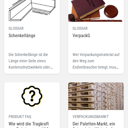
Gefache.
GLOSSAR
GLOSSAR
Schenkellänge
VerpackG
Die Schenkellänge ist die
Wer Verpackungsmaterial auf
Länge einer Seite eines
den Weg zum
Kantenschutzwinkels oder
Endverbraucher bringt, muss
Polster L-Profils. Lesen Sie
sich um dessen Entsorgung
hier mehr zu dem Fachbegriff
und Verwertung kümmern.
Schenkellänge.
Das regelt das
Verpackungsgesetz.
PRODUKT FAQ
VERPACKUNGSMARKT
Wie wird die Tragkraft
Der Paletten-Markt, ein