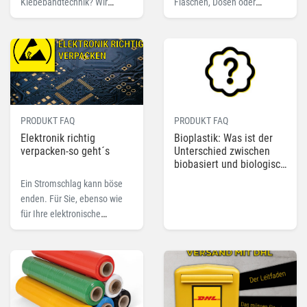
Klebebandtechnik? Wir
Flaschen, Dosen oder
haben die wichtigsten
Bierfässern. Mit speziellen
Packband-Vokabeln für Sie
Kartons und Lösungen
erklärt und
sorgen Sie dafür, dass diese
zusammengefasst.
sicher ankommen.
PRODUKT FAQ
PRODUKT FAQ
Elektronik richtig
Bioplastik: Was ist der
verpacken-so geht´s
Unterschied zwischen
biobasiert und biologisch
abbaubar?
Ein Stromschlag kann böse
enden. Für Sie, ebenso wie
für Ihre elektronische
Versandware. Mit der
richtigen Verpackung
schützen Sie Ihre Produkte
davor.