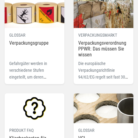
bei der Entscheidung!
dafür spezielle
Verpackungen.
GLOSSAR
VERPACKUNGSMARKT
Verpackungsgruppe
Verpackungsverordnung
PPWR: Das müssen Sie
wissen
Gefahrgüter werden in
Die europäische
verschiedene Stufen
Verpackungsrichtlinie
eingeteilt, um deren
94/62/EG regelt seit fast 30
"Gefährdungsgrad" eindeutig
Jahren das Inverkehrbringen,
erkennen zu können. Lesen
die Rücknahme und die
Sie hier mehr zu dem
Verwertung von
Fachbegriff.
Verpackungen in der
Europäischen Union. In
Deutschland wird sie aktuell
noch vom
PRODUKT FAQ
GLOSSAR
Verpackungsgesetz