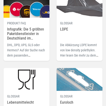
IPPC-Abkommens. Hier mehr
dazu.
PRODUKT FAQ
GLOSSAR
Infografik: Die 5 größten
LDPE
Paketdienstleister in
Deutschland im
Vergleich
DHL, DPD, UPS, GLS oder
Die Abkürzung LDPE kommt
Hermes? Auf der Suche nach
von low density polethylen.
dem passenden
Hier lesen Sie mehr zu dem
Paketdienstleister gibt es
Fachbegriff LDPE.
einige Auswahlkriterien zu
beachten. Wir sagen Ihnen,
welche.
GLOSSAR
GLOSSAR
Lebensmittelecht
Euroloch