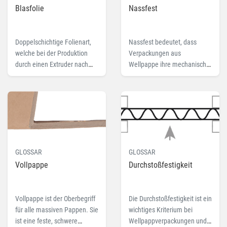
Blasfolie
Nassfest
Doppelschichtige Folienart,
Nassfest bedeutet, dass
welche bei der Produktion
Verpackungen aus
durch einen Extruder nach
Wellpappe ihre mechanische
oben "geblasen" wird. Lesen
Festigkeit auch bei Nässe
Sie hier mehr zu dem
behalten. Lesen Sie hier
Fachbegriff Blasfolie.
mehr zu dem Fachbegriff
Nassfest.
GLOSSAR
GLOSSAR
Vollpappe
Durchstoßfestigkeit
Vollpappe ist der Oberbegriff
Die Durchstoßfestigkeit ist ein
für alle massiven Pappen. Sie
wichtiges Kriterium bei
ist eine feste, schwere
Wellpappverpackungen und