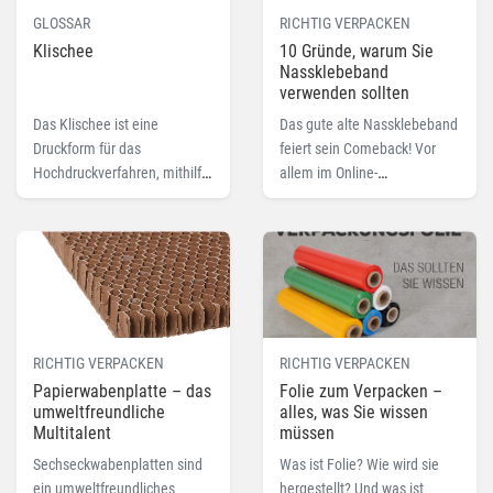
GLOSSAR
RICHTIG VERPACKEN
Klischee
10 Gründe, warum Sie
Nassklebeband
verwenden sollten
Das Klischee ist eine
Das gute alte Nassklebeband
Druckform für das
feiert sein Comeback! Vor
Hochdruckverfahren, mithilfe
allem im Online-
derer Farbe auf das zu
Versandhandel findet der
bedruckende Produkt
Klassiker inzwischen immer
übertragen wird.
öfter Verwendung.
RICHTIG VERPACKEN
RICHTIG VERPACKEN
Papierwabenplatte – das
Folie zum Verpacken –
umweltfreundliche
alles, was Sie wissen
Multitalent
müssen
Sechseckwabenplatten sind
Was ist Folie? Wie wird sie
ein umweltfreundliches
hergestellt? Und was ist