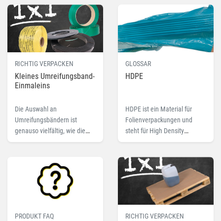
dem Fachbegriff Bruchlast.
Katalog in diesem Beitrag.
RICHTIG VERPACKEN
GLOSSAR
Kleines Umreifungsband-
HDPE
Einmaleins
Die Auswahl an
HDPE ist ein Material für
Umreifungsbändern ist
Folienverpackungen und
genauso vielfältig, wie die
steht für High Density
unterschiedlichen
Polyethylen. Lesen Sie hier
Anforderungen und
mehr zu dem Fachbegriff
Einsatzzwecke. PP, PET, Textil
HDPE.
oder Stahl?
PRODUKT FAQ
RICHTIG VERPACKEN