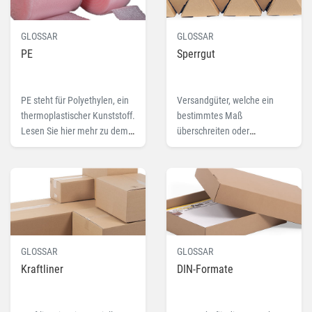
GLOSSAR
GLOSSAR
PE
Sperrgut
PE steht für Polyethylen, ein
Versandgüter, welche ein
thermoplastischer Kunststoff.
bestimmtes Maß
Lesen Sie hier mehr zu dem
überschreiten oder
Fachbegriff PE.
ungewöhnliche Ausmaße
haben werden als Sperrgut
bezeichnet. Lesen Sie hier
mehr.
GLOSSAR
GLOSSAR
Kraftliner
DIN-Formate