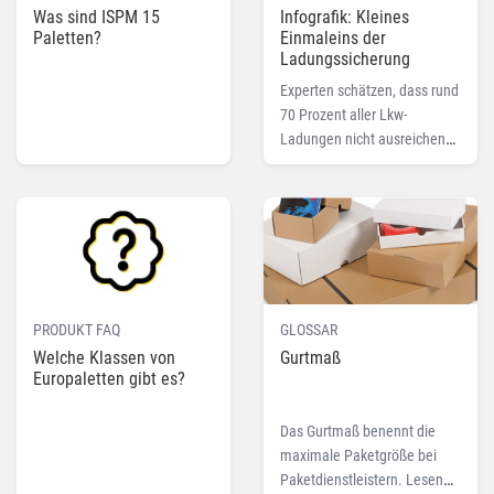
Was sind ISPM 15
Infografik: Kleines
Paletten?
Einmaleins der
Ladungssicherung
Experten schätzen, dass rund
70 Prozent aller Lkw-
Ladungen nicht ausreichend
gesichert sind. Was das für
Konsequenzen hat und wie
Sie Ihre Ladung richtig
sichern, erfahren Sie hier.
PRODUKT FAQ
GLOSSAR
Welche Klassen von
Gurtmaß
Europaletten gibt es?
Das Gurtmaß benennt die
maximale Paketgröße bei
Paketdienstleistern. Lesen