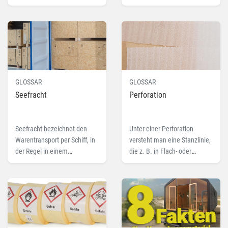
Pappe, die sich durch ihre
Folienverpackungen. Hier
homogene Struktur und
mehr zu dem Fachbegriff
große Dichte auszeichnet.
Durchstoßfestigkeit.
Lesen Sie hier mehr zu dem
Fachbegriff Vollpappe.
GLOSSAR
GLOSSAR
Seefracht
Perforation
Seefracht bezeichnet den
Unter einer Perforation
Warentransport per Schiff, in
versteht man eine Stanzlinie,
der Regel in einem
die z. B. in Flach- oder
klassischen 40 Fuß-
Luftpolsterfolien
Container. Lesen Sie hier
eingearbeitet ist. Lesen Sie
mehr zu dem Fachbegriff
hier mehr zu dem
Seefracht.
Fachbegriff.