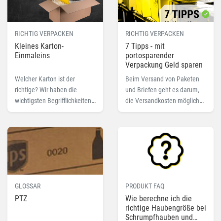
für ein optimales
Druckergebnis benötigen,
haben wir hier für Sie
RICHTIG VERPACKEN
RICHTIG VERPACKEN
zusammengefasst.
Kleines Karton-
7 Tipps - mit
Einmaleins
portosparender
Verpackung Geld sparen
Welcher Karton ist der
Beim Versand von Paketen
richtige? Wir haben die
und Briefen geht es darum,
wichtigsten Begrifflichkeiten,
die Versandkosten möglichst
Unterscheidungsmerkmale
gering zu halten.
und Auswahlkriterien für Sie
zusammengefasst.
GLOSSAR
PRODUKT FAQ
PTZ
Wie berechne ich die
richtige Haubengröße bei
Schrumpfhauben und