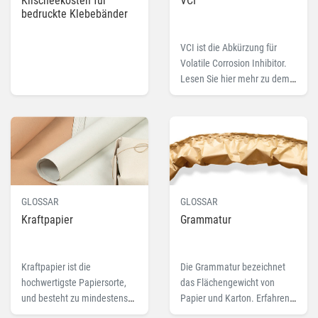
Klischeekosten für
VCI
(VerpackG) umgesetzt.
bedruckte Klebebänder
VCI ist die Abkürzung für
Volatile Corrosion Inhibitor.
Lesen Sie hier mehr zu dem
Fachbegriff VCI.
GLOSSAR
GLOSSAR
Kraftpapier
Grammatur
Kraftpapier ist die
Die Grammatur bezeichnet
hochwertigste Papiersorte,
das Flächengewicht von
und besteht zu mindestens
Papier und Karton. Erfahren
80% aus neuen Holzfasern &
Sie auch wie man Grammatur