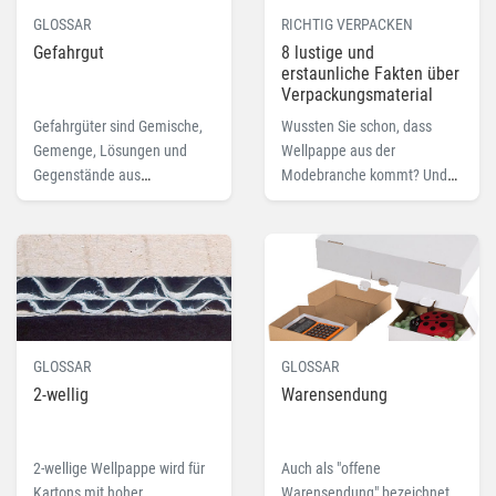
GLOSSAR
RICHTIG VERPACKEN
Gefahrgut
8 lustige und
erstaunliche Fakten über
Verpackungsmaterial
Gefahrgüter sind Gemische,
Wussten Sie schon, dass
Gemenge, Lösungen und
Wellpappe aus der
Gegenstände aus
Modebranche kommt? Und
gefährlichen Stoffen. Hier
dass man mit Klebeband
finden Sie die Gefahrgut
Röntgenaufnahmen machen
Definition samt
kann? Nein? Dann sollten Sie
Gefahrgutklassen Übersicht.
weiterlesen.
GLOSSAR
GLOSSAR
2-wellig
Warensendung
2-wellige Wellpappe wird für
Auch als "offene
Kartons mit hoher
Warensendung" bezeichnet,