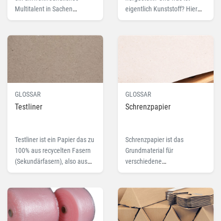
Multitalent in Sachen
eigentlich Kunststoff? Hier
Verpackung und werden zum
erfahren Sie alles Wichtige
Schutz von Produkten
rund um dieses beliebte
verwendet.
Verpackungsmaterial.
GLOSSAR
GLOSSAR
Testliner
Schrenzpapier
Testliner ist ein Papier das zu
Schrenzpapier ist das
100% aus recycelten Fasern
Grundmaterial für
(Sekundärfasern), also aus
verschiedene
Altpapier besteht. Lesen Sie
Verpackungsmaterialien.
hier mehr zu dem Fachbegriff
Mehr zu dem Fachbegriff und
Testliner.
passende Produkte finden
Sie hier.