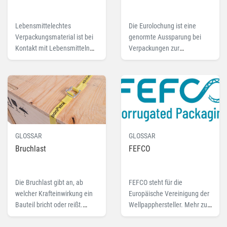
Lebensmittelechtes
Die Eurolochung ist eine
Verpackungsmaterial ist bei
genormte Aussparung bei
Kontakt mit Lebensmitteln
Verpackungen zur
gesundheitlich unbedenklich
Warenpräsentation. Mehr zu
und wirkt sich nicht auf
dem Fachbegriff Euroloch
dessen Geschmack oder
und passende Produkte.
Geruch aus. Hier lesen Sie
mehr zu „lebensmittelecht“.
GLOSSAR
GLOSSAR
Bruchlast
FEFCO
Die Bruchlast gibt an, ab
FEFCO steht für die
welcher Krafteinwirkung ein
Europäische Vereinigung der
Bauteil bricht oder reißt.
Wellpapphersteller. Mehr zu
Lesen Sie hier mehr zum
FEFCO-Code und FEFCO-