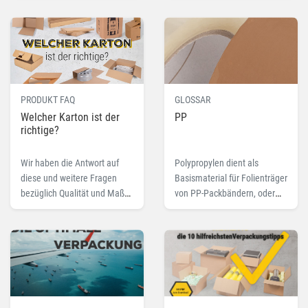
maximal 20% aus recycelten
berechnen kann.
Fasern. Hier lesen Sie mehr.
PRODUKT FAQ
GLOSSAR
Welcher Karton ist der
PP
richtige?
Wir haben die Antwort auf
Polypropylen dient als
diese und weitere Fragen
Basismaterial für Folienträger
bezüglich Qualität und Maße
von PP-Packbändern, oder
von Kartons für den Versand.
auch PP-Folienbeutel. Lesen
Sie hier mehr zu dem
Fachbegriff PP.