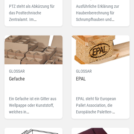
Seitenfaltensäcke?
PTZ steht als Abkürzung für
Ausführliche Erklärung zur
das Posttechnische
Haubenberechnung für
Zentralamt. Im
Schrumpfhauben und
Zusammenhang mit
Seitenfaltensäcke. Erfahren
Versandverpackungen steht
Sie hier die Formel zur
es dafür, dass diese für
korrekten Berechnung der
bestimmte Produkte von der
Haubengröße.
Post zertifiziert sind. Lesen
Sie hier mehr zu dem
Fachbegriff PTZ.
GLOSSAR
GLOSSAR
Gefache
EPAL
Ein Gefache ist ein Gitter aus
EPAL steht für European
Wellpappe oder Kunststoff,
Pallet Association, die
welches in
Europäische Paletten-
Transportverpackungen
Vereinigung. Lesen Sie hier
eingesetzt werden kann. Hier
mehr zu dem Fachbegriff
mehr zu dem Fachbegriff
EPAL.