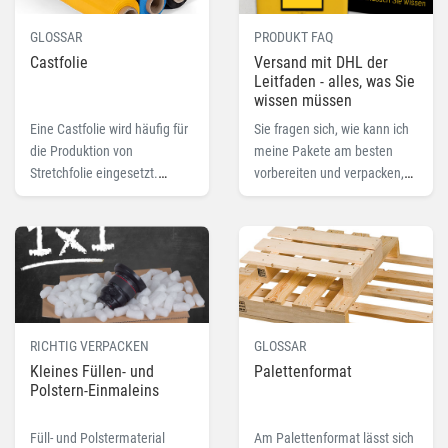
GLOSSAR
PRODUKT FAQ
Castfolie
Versand mit DHL der
Leitfaden - alles, was Sie
wissen müssen
Eine Castfolie wird häufig für
Sie fragen sich, wie kann ich
die Produktion von
meine Pakete am besten
Stretchfolie eingesetzt.
vorbereiten und verpacken,
Lesen Sie hier mehr zu dem
um sicherzustellen, dass
Fachbegriff Castfolie.
diese sicher per DHL
versendet werden? Nicht nur
auf diese Frage bieten wir
Ihnen in unserem Beitrag
eine Antwort.
RICHTIG VERPACKEN
GLOSSAR
Kleines Füllen- und
Palettenformat
Polstern-Einmaleins
Füll- und Polstermaterial
Am Palettenformat lässt sich