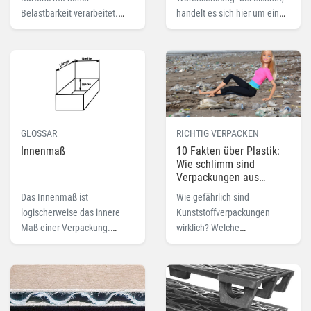
Belastbarkeit verarbeitet.
handelt es sich hier um ein
Lesen Sie hier mehr zum
portosparendes
Fachbegriff 2-wellig.
Sendungsformat der
Deutschen Post. Lesen Sie
hier mehr.
GLOSSAR
RICHTIG VERPACKEN
Innenmaß
10 Fakten über Plastik:
Wie schlimm sind
Verpackungen aus
Kunststoff wirklich?
Das Innenmaß ist
Wie gefährlich sind
logischerweise das innere
Kunststoffverpackungen
Maß einer Verpackung.
wirklich? Welche
Lesen Sie hier mehr zu dem
Auswirkungen hat das
Fachbegriff Innenmaß.
Material auf die Umwelt? Und
Gibt es Alternativen? 10
interessante Fakten,
Geschichten und Tipps im