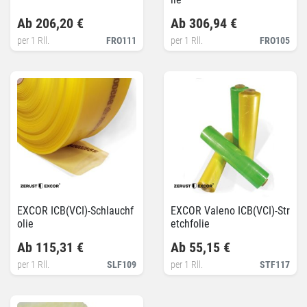
Ab 206,20 €
Ab 306,94 €
per 1 Rll.
FRO111
per 1 Rll.
FRO105
EXCOR ICB(VCI)-Schlauchf
EXCOR Valeno ICB(VCI)-Str
olie
etchfolie
Ab 115,31 €
Ab 55,15 €
per 1 Rll.
SLF109
per 1 Rll.
STF117