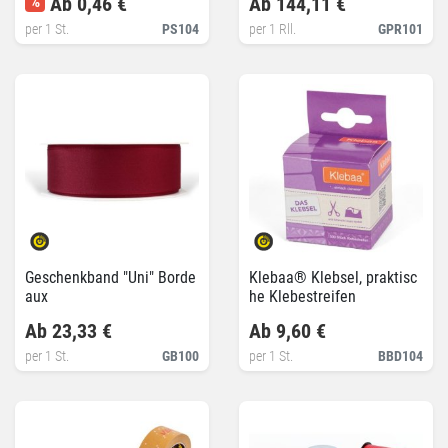
%
Ab 0,46 €
Ab 144,11 €
per 1 St.
PS104
per 1 Rll.
GPR101
Geschenkband "Uni" Borde
Klebaa® Klebsel, praktisc
aux
he Klebestreifen
Ab 23,33 €
Ab 9,60 €
per 1 St.
GB100
per 1 St.
BBD104