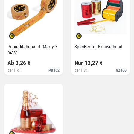
Papierklebeband "Merry X
Spleißer für Kräuselband
mas"
Ab 3,26 €
Nur 13,27 €
per 1 Rll.
PB162
per 1 St.
GZ100