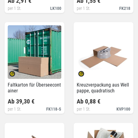
Ab 2,91 €
Ab 1,55 €
per 1 St.
LK100
per 1 St.
FK218
Faltkarton für Überseecont
Kreuzverpackung aus Well
ainer
pappe, quadratisch
Ab 39,30 €
Ab 0,88 €
per 1 St.
FK118-S
per 1 St.
KVP100