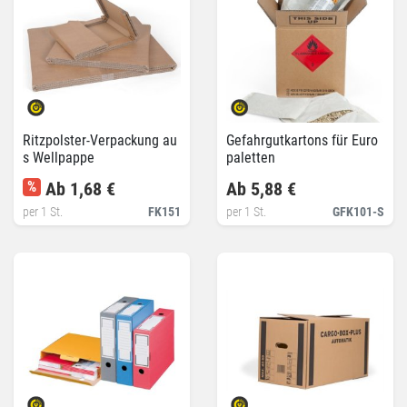
Ritzpolster-Verpackung au
Gefahrgutkartons für Euro
s Wellpappe
paletten
%
Ab 1,68 €
Ab 5,88 €
per 1 St.
FK151
per 1 St.
GFK101-S