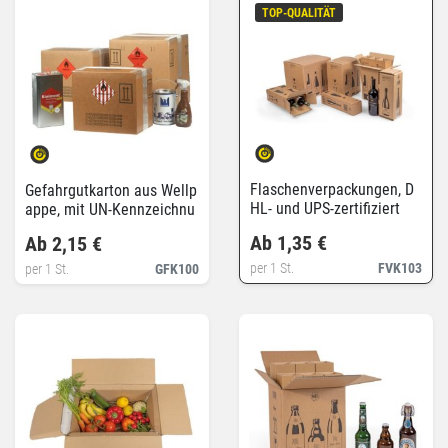
TOP-QUALITÄT
Flaschenverpackungen, D
Gefahrgutkarton aus Wellp
HL- und UPS-zertifiziert
appe, mit UN-Kennzeichnu
ng
Ab 1,35 €
Ab 2,15 €
per 1 St.
FVK103
per 1 St.
GFK100