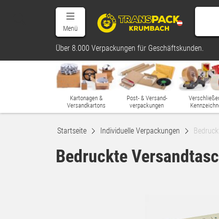
Menü
Über 8.000 Verpackungen für Geschäftskunden.
Kartonagen &
Post- & Versand-
Verschließe
Versandkartons
verpackungen
Kennzeichn
Startseite
Individuelle Verpackungen
Bedruck
Bedruckte Versandtas