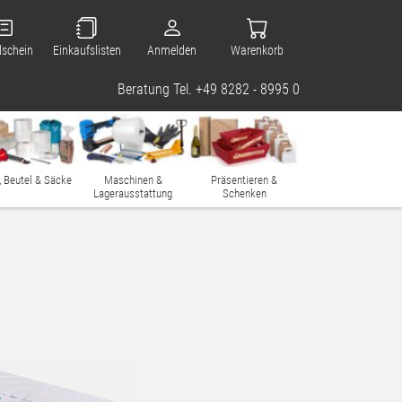
lschein
Einkaufslisten
Anmelden
Warenkorb
Beratung Tel. +49 8282 - 8995 0
, Beutel & Säcke
Maschinen &
Präsentieren &
Lagerausstattung
Schenken