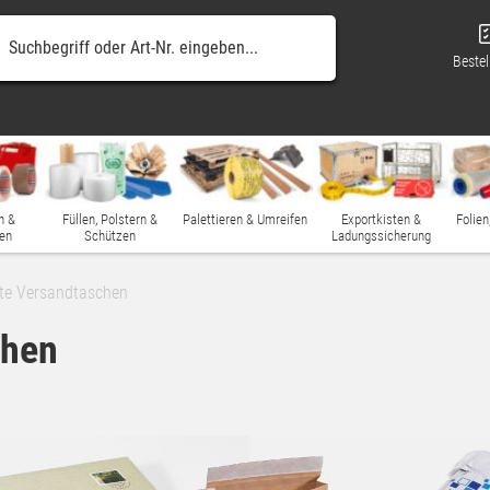
Bestel
n &
Füllen, Polstern &
Palettieren & Umreifen
Exportkisten &
Folien
en
Schützen
Ladungssicherung
te Versandtaschen
chen