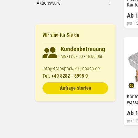
Aktionsware
Kante
einge
Ab 1
per 1 S
Wir sind für Sie da
Kundenbetreuung
Mo - Fr 07.30 - 18.00 Uhr
info@transpack-krumbach.de
Tel. +49 8282 - 8995 0
Anfrage starten
Kante
wass
Ab 1
per 1 S