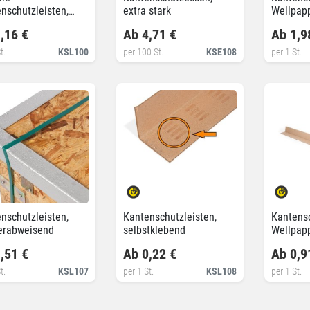
nschutzleisten,
extra stark
Wellpap
kerbt
,16 €
Ab 4,71 €
Ab 1,9
t.
KSL100
per 100 St.
KSE108
per 1 St.
nschutzleisten,
Kantenschutzleisten,
Kantensc
erabweisend
selbstklebend
Wellpapp
,51 €
Ab 0,22 €
Ab 0,9
t.
KSL107
per 1 St.
KSL108
per 1 St.