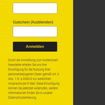
Gutschein (Ausblenden)
Anmelden
Durch die Anmeldung zum kostenlosen
Newsletter erteilen Sie uns Ihre
Einwilligung für die Nutzung Ihrer
personenbezogenen Daten gemäß Art. 6
Abs. 1 lit. a DSGVO zur werblichen
Ansprache per E-Mail. Diese Einwilligung
können Sie jederzeit widerrufen, weitere
Informationen finden Sie in unserer
Datenschutzerklärung
.