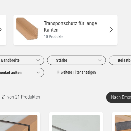
Transportschutz für lange
Kanten
10 Produkte
r Bandbreite
Stärke
Belastb
weitere Filter anzeigen
henkel außen
rt 21 von 21 Produkten
Nach Empf