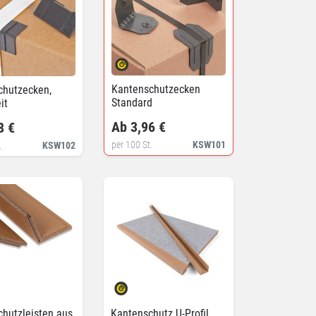
Kantenschutzecken
chutzecken,
Standard
it
Ab 3,96 €
8 €
per 100 St.
KSW101
.
KSW102
hutzleisten aus
Kantenschutz U-Profil