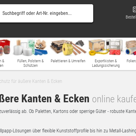
Bestel
n &
Füllen, Polstern &
Palettieren & Umreifen
Exportkisten &
Folien
en
Schützen
Ladungssicherung
chutz für äußere Kanten & Ecken
ußere Kanten & Ecken
online kauf
zuverlässig ab. Ob Paletten, Kartons oder sperrige Güter - robuste Kan
llpapp-Lösungen über flexible Kunststoffprofile bis hin zu Metall-Lashi