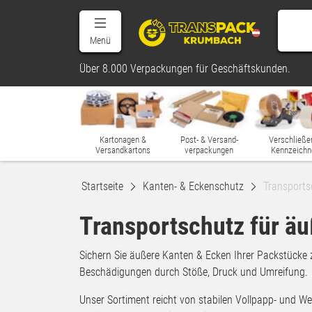
Menü
Über 8.000 Verpackungen für Geschäftskunden.
Kartonagen &
Post- & Versand-
Verschließe
Versandkartons
verpackungen
Kennzeichn
Startseite
Kanten- & Eckenschutz
Transports
Transportschutz für ä
Sichern Sie äußere Kanten & Ecken Ihrer Packstücke 
Beschädigungen durch Stöße, Druck und Umreifung.
Unser Sortiment reicht von stabilen Vollpapp- und We