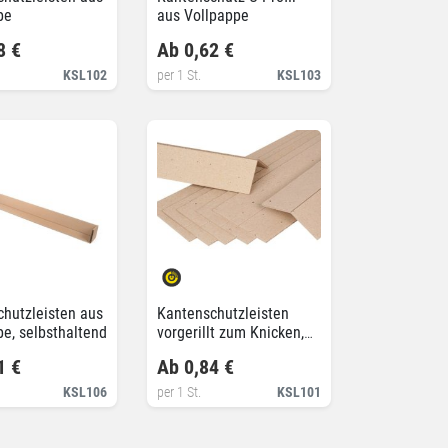
pe
aus Vollpappe
8 €
Ab 0,62 €
KSL102
per 1 St.
KSL103
hutzleisten aus
Kantenschutzleisten
e, selbsthaltend
vorgerillt zum Knicken,
100% recycelt
1 €
Ab 0,84 €
KSL106
per 1 St.
KSL101