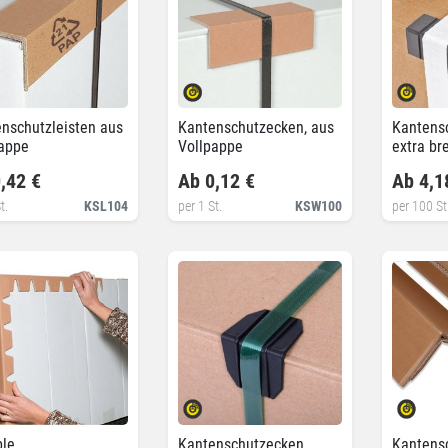
nschutzleisten aus
Kantenschutzecken, aus
Kantens
pappe
Vollpappe
extra bre
,42 €
Ab 0,12 €
Ab 4,1
t.
KSL104
per 1 St.
KSW100
per 100 St
ble
Kantenschutzecken,
Kantensc