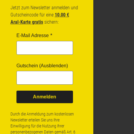
Jetzt zum Newsletter anmelden und
Gutscheincode für eine
10,00 €
Aral-Karte gratis
sichern:
E-Mail Adresse
Gutschein (Ausblenden)
Anmelden
Durch die Anmeldung zum kostenlosen
Newsletter erteilen Sie uns Ihre
Einwilligung für die Nutzung Ihrer
personenbezogenen Daten gemäß Art. 6