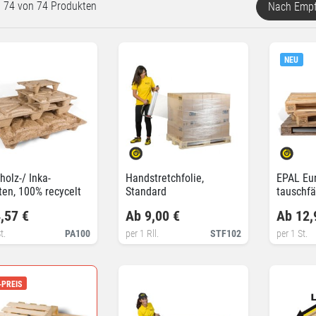
rt 74 von 74 Produkten
Nach Empf
NEU
holz-/ Inka-
Handstretchfolie,
EPAL Eur
ten, 100% recycelt
Standard
tauschfä
,57 €
Ab 9,00 €
Ab 12,
t.
PA100
per 1 Rll.
STF102
per 1 St.
-PREIS