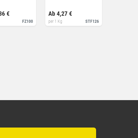
36 €
Ab 4,27 €
FZ100
per 1 Kg
STF126