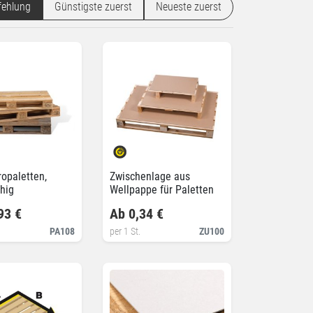
ehlung
Günstigste zuerst
Neueste zuerst
opaletten,
Zwischenlage aus
hig
Wellpappe für Paletten
93 €
Ab 0,34 €
PA108
per 1 St.
ZU100