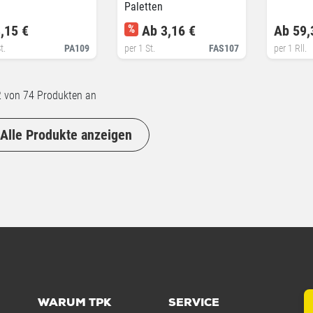
Paletten
,15 €
%
Ab 3,16 €
Ab 59,
t.
PA109
per 1 St.
FAS107
per 1 Rll.
2
von 74 Produkten an
Alle Produkte anzeigen
WARUM TPK
SERVICE