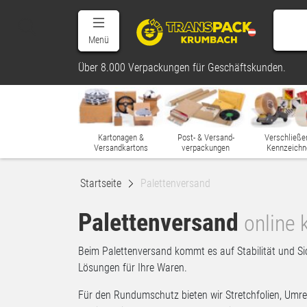
Menü
Über 8.000 Verpackungen für Geschäftskunden.
Kartonagen &
Post- & Versand-
Verschließe
Versandkartons
verpackungen
Kennzeichn
Startseite
Palettenversand
Palettenversand
online 
Beim Palettenversand kommt es auf Stabilität und Si
Lösungen für Ihre Waren.
Für den Rundumschutz bieten wir Stretchfolien, Umrei