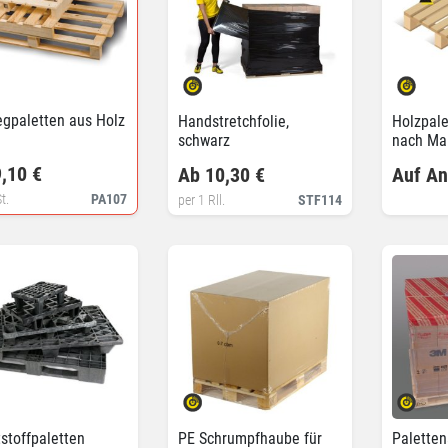
gpaletten aus Holz
Handstretchfolie,
Holzpale
schwarz
nach Ma
,10 €
Ab 10,30 €
Auf An
t.
PA107
per 1 Rll.
STF114
stoffpaletten
PE Schrumpfhaube für
Paletten