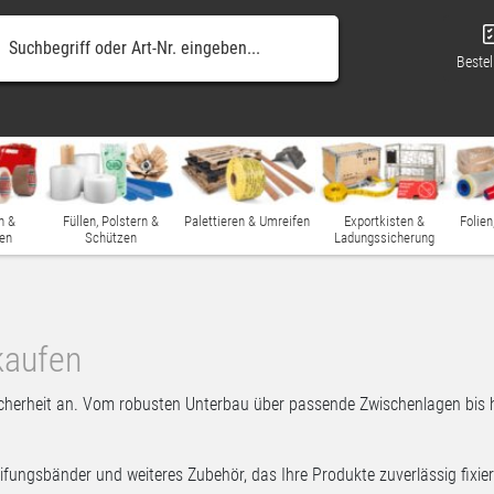
Bestel
n &
Füllen, Polstern &
Palettieren & Umreifen
Exportkisten &
Folien
en
Schützen
Ladungssicherung
kaufen
cherheit an. Vom robusten Unterbau über passende Zwischenlagen bis hi
fungsbänder und weiteres Zubehör, das Ihre Produkte zuverlässig fixier