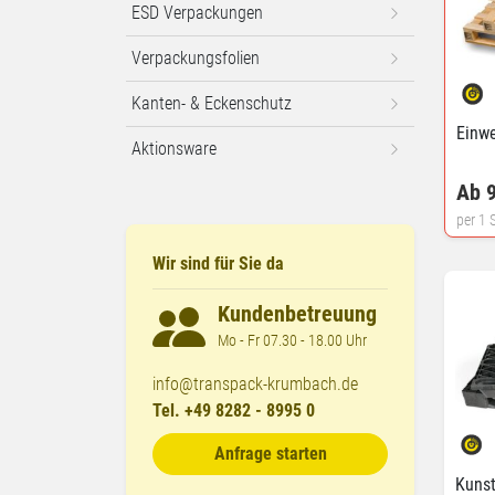
ESD Verpackungen
Verpackungsfolien
Kanten- & Eckenschutz
Einwe
Aktionsware
Ab 9
per 1 S
Wir sind für Sie da
Kundenbetreuung
Mo - Fr 07.30 - 18.00 Uhr
info@transpack-krumbach.de
Tel. +49 8282 - 8995 0
Anfrage starten
Kunst