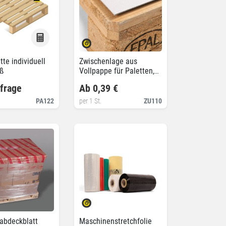
tte individuell
Zwischenlage aus
ß
Vollpappe für Paletten,
100% recycelt
frage
Ab 0,39 €
PA122
per 1 St.
ZU110
abdeckblatt
Maschinenstretchfolie