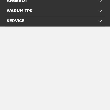
ANGEBOT
WARUM TPK
SERVICE
INTERNATIONAL
NACHHALTIG
EINFACH BEZAHLEN
SOCIAL MEDIA
Rezension schreiben
Unser Angebot richtet sich ausschließlich an Geschäftskunden,
alle Preise verstehen sich zzgl. der gesetzlichen MwSt.
Anlieferung