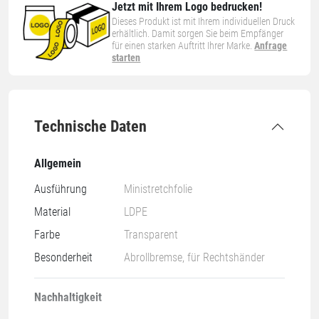
Jetzt mit Ihrem Logo bedrucken!
Dieses Produkt ist mit Ihrem individuellen Druck
erhältlich. Damit sorgen Sie beim Empfänger
für einen starken Auftritt Ihrer Marke.
Anfrage
starten
Technische Daten
Allgemein
Ausführung
Ministretchfolie
Material
LDPE
Farbe
Transparent
Besonderheit
Abrollbremse, für Rechtshänder
Nachhaltigkeit