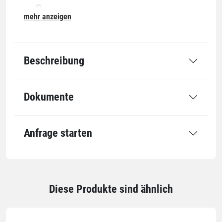
mehr anzeigen
07-O
Beschreibung
Abmessung
Dokumente
Rollenbreite
100 mm
Rollenlänge
100 m
Kerndurchmesser
38 mm
Anfrage starten
Qualität
Stärke
17 µm
Diese Produkte sind ähnlich
Einheiten