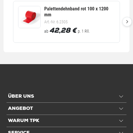
Einheiten
Rolle: 1 Rolle / 0,33 kg
Palettendehnband rot 100 x 1200
mm
VE: 60 Rolle / 19,8 kg
Art.-Nr. 6.2305
Palette: 1.600 Rolle / 528 kg
42,28
€
ab
p. 1 Rll.
Alle Angaben ohne Gewähr, Druckfehler vorbehalten.
ÜBER UNS
ANGEBOT
WARUM TPK
SERVICE