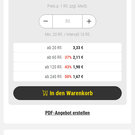
Preis p. 1 Rll. zzgl. MwSt.
Rll.
Min. 20 Rll. / Intervall 10 Rll.
ab 20 Rll.
3,33 €
ab 60 Rll.
-
37%
2,11 €
ab 120 Rll.
-
43%
1,90 €
ab 240 Rll.
-
50%
1,67 €
In den Warenkorb
PDF-Angebot erstellen