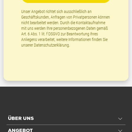
Unser Angebot richtet sich ausschließlich an
Geschäftskunden, Anfragen von Privatpersonen können
nicht bearbeitet werden. Durch die Kontaktaufnahme
mit uns werden Ihre personenbezogenen Daten gemäß
Art. 6 Abs. 1 lit. f DSGVO zur Beantwortung Ihres
Anliegens verarbeitet, weitere Informationen finden Sie
unserer
Datenschutzerklärung
.
ÜBER UNS
ANGEBOT