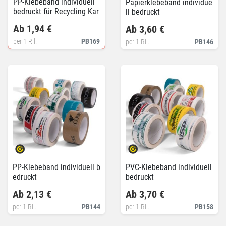
PP-Klebeband individuell
Papierklebeband individue
bedruckt für Recycling Kar
ll bedruckt
tons
Ab 1,94 €
Ab 3,60 €
per 1 Rll.
PB169
per 1 Rll.
PB146
PP-Klebeband individuell b
PVC-Klebeband individuell
edruckt
bedruckt
Ab 2,13 €
Ab 3,70 €
per 1 Rll.
PB144
per 1 Rll.
PB158