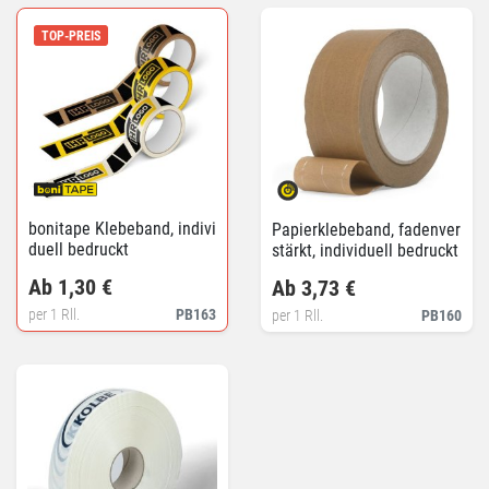
TOP-PREIS
bonitape Klebeband, indivi
Papierklebeband, fadenver
duell bedruckt
stärkt, individuell bedruckt
Ab 1,30 €
Ab 3,73 €
per 1 Rll.
PB163
per 1 Rll.
PB160